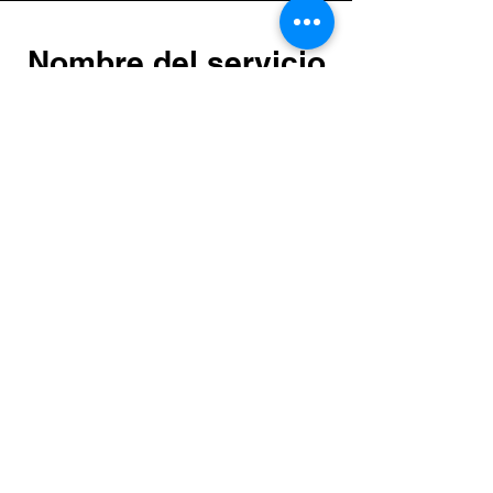
Nombre del servicio
Esto es un párrafo. Haz clic en "Editar
texto" o doble clic en la caja de texto
para editar, y asegúrate de agregar
información relevante que quieras
compartir con tus visitantes.
Escríbenos un correo a
contacto@bemakro.com
Mandar Mail
WhatsApp